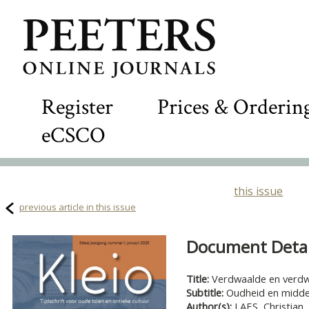
Register
Prices & Orderin
eCSCO
this issue
previous article in this issue
Document Detail
Title:
Verdwaalde en verdw
Subtitle:
Oudheid en midd
Author(s):
LAES, Christian