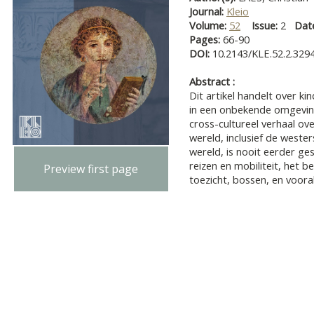
Journal:
Kleio
Volume:
52
Issue:
2
Dat
Pages:
66-90
DOI:
10.2143/KLE.52.2.329
Abstract :
Dit artikel handelt over k
in een onbekende omgevin
cross-cultureel verhaal ov
wereld, inclusief de west
wereld, is nooit eerder g
reizen en mobiliteit, het b
Preview first page
toezicht, bossen, en vooral