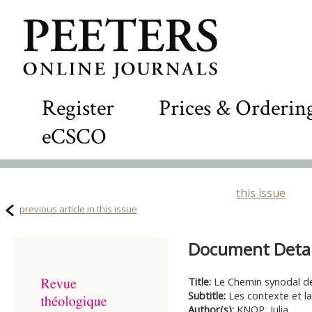
Register
Prices & Orderin
eCSCO
this issue
previous article in this issue
Document Detail
Title:
Le Chemin synodal de
Subtitle:
Les contexte et la
Author(s):
KNOP, Julia