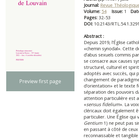
Journal:
Revue Théologique
Volume:
54
Issue:
1
Dat
Pages:
32-53
DOI:
10.2143/RTL.54.1.329
Abstract :
Depuis 2019, l’Église cath
«chemin synodal». Cette d
d’abus sexuels commis par
se consacre aux causes sy
structurel, culturel et spir
adoptés avec succès, qui 
changement de paradigme e
Preview first page
d’orientation» et le text
séparation des pouvoirs da
attention particulière est
«
sensus fidelium
». La voi
cléricaux doit également 
particulier. Une Église qui
Gentium
1) ne peut pas si
en passant à côté de ceux q
reconnaissable et tangible 