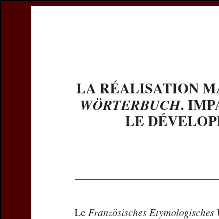
Register
previous article in this issue