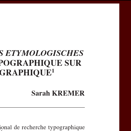
cess
Books
eCSCO
e
Download article