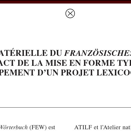
Prices & Ordering
Open Ac
this issue
next article in this issu
Document Details :
Title:
La réalisation matérielle du
Französisches Etymologisches Wörterbuch
Subtitle:
Impact de la mise en forme typographique sur le développement
d'un projet lexicographique