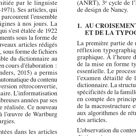
Author(s):
KREMER, Sarah
Journal:
L'Information Grammaticale
Volume:
163
Date:
octobre 2019
Pages:
39-42
DOI:
10.2143/IG.163.0.3286958
Abstract :
not available