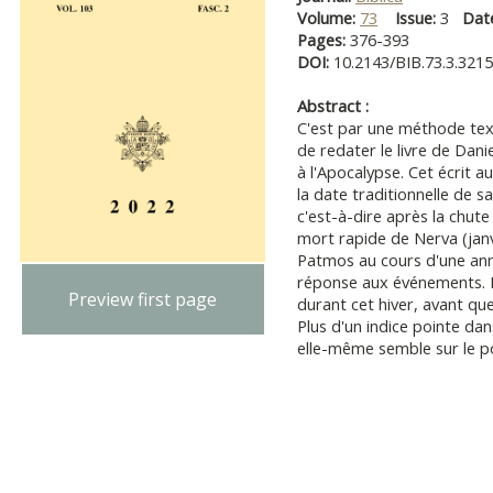
Volume:
73
Issue:
3
Dat
Pages:
376-393
DOI:
10.2143/BIB.73.3.321
Abstract :
C'est par une méthode textu
de redater le livre de Da
à l'Apocalypse. Cet écrit a
la date traditionnelle de 
c'est-à-dire après la chut
mort rapide de Nerva (janv
Patmos au cours d'une anné
réponse aux événements. E
Preview first page
durant cet hiver, avant qu
Plus d'un indice pointe dan
elle-même semble sur le p