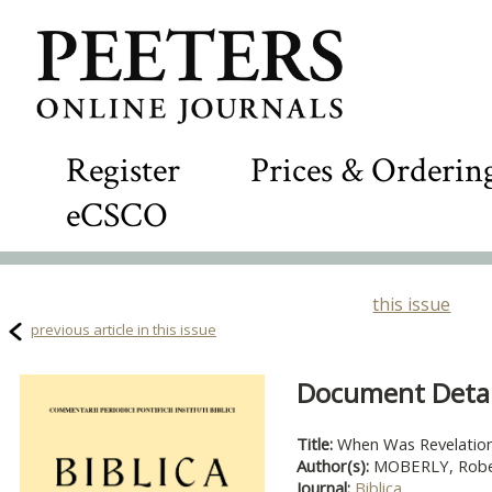
Register
Prices & Orderin
eCSCO
this issue
previous article in this issue
Document Detail
Title:
When Was Revelatio
Author(s):
MOBERLY, Robe
Journal:
Biblica