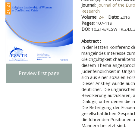
Journal:
Journal of the Eur
Research
Volume:
24
Date:
2016
Pages:
107-119
DOI:
10.2143/ESWTR.24.0.
Abstract :
In der letzten Konferenz d
mangelndes Interesse zum 
Gleichgültigkeit charakter
diesem Thema angesproche
Judenfeindlichkeit in Ungar
Preview first page
sich aus einer sozialen Fo
Dieser Anstieg wurde auch 
deutlicher. Die ungarischen
Bevölkerung aufzuklären, 
Dialogs, unter denen die i
Die Beteiligung der Frauen 
gesellschaftlichen Gespräc
die führenden Positionen 
Männern besetzt sind.