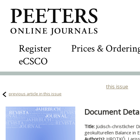
Register
Prices & Orderin
eCSCO
this issue
previous article in this issue
Document Detail
Title:
Jüdisch-christlicher 
geokulturellen Balance in 
Author(s):
HROTKÓ, Laris