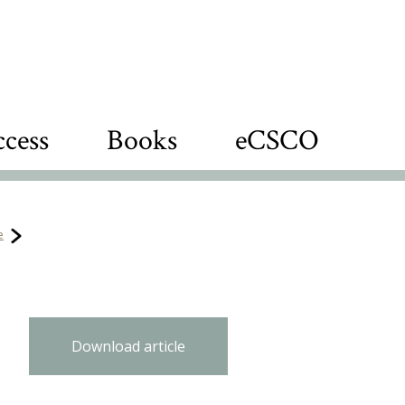
cess
Books
eCSCO
e
Download article