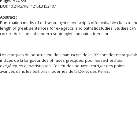
Pages:
574-590
DOI:
10.2143/RBI.121.4.3152107
Abstract :
Punctuation marks of old septuagint manuscripts offer valuable clues to th
length of greek sentences for exegetical and patristic studies. Studies can
correct decisions of modern septuagint and patristic editions.
Les marques de ponctuation des manuscrits de la LXX sont de remarquabl
indices de la longueur des phrases grecques, pour les recherches
exégétiques et patristiques. Ces études peuvent corriger des points
avancés dans les éditions modernes de la LXX et des Pères.