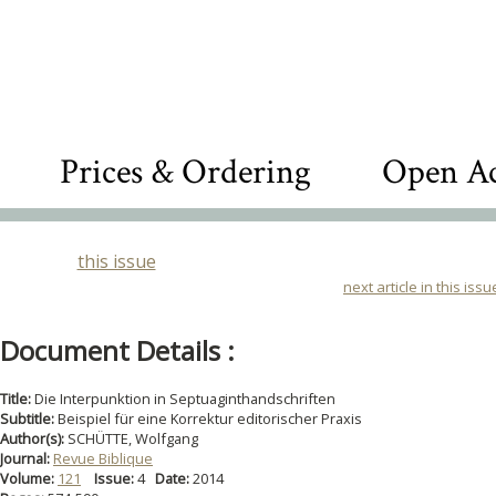
Prices & Ordering
Open Ac
this issue
next article in this issu
Document Details :
Title:
Die Interpunktion in Septuaginthandschriften
Subtitle:
Beispiel für eine Korrektur editorischer Praxis
Author(s):
SCHÜTTE, Wolfgang
Journal:
Revue Biblique
Volume:
121
Issue:
4
Date:
2014