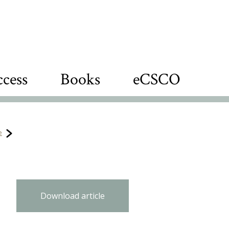
cess
Books
eCSCO
e
Download article