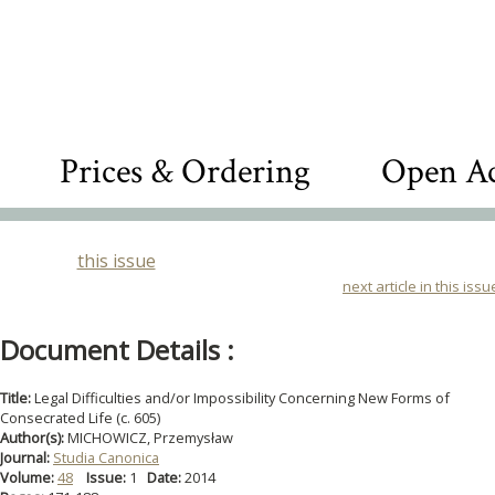
Prices & Ordering
Open Ac
this issue
next article in this issu
Document Details :
Title:
Legal Difficulties and/or Impossibility Concerning New Forms of
Consecrated Life (c. 605)
Author(s):
MICHOWICZ, Przemysław
Journal:
Studia Canonica
Volume:
48
Issue:
1
Date:
2014