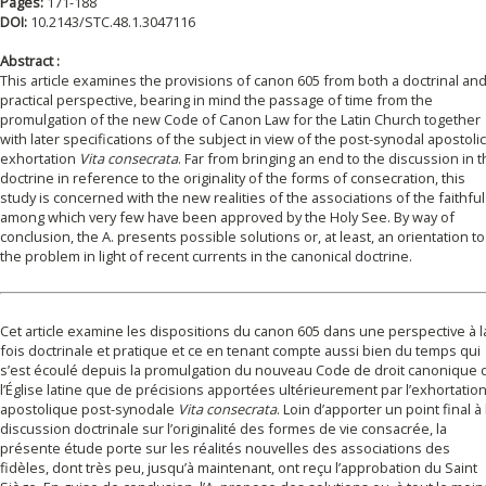
Pages:
171-188
DOI:
10.2143/STC.48.1.3047116
Abstract :
This article examines the provisions of canon 605 from both a doctrinal an
practical perspective, bearing in mind the passage of time from the
promulgation of the new Code of Canon Law for the Latin Church together
with later specifications of the subject in view of the post-synodal apostolic
exhortation
Vita consecrata
. Far from bringing an end to the discussion in 
doctrine in reference to the originality of the forms of consecration, this
study is concerned with the new realities of the associations of the faithful
among which very few have been approved by the Holy See. By way of
conclusion, the A. presents possible solutions or, at least, an orientation to
the problem in light of recent currents in the canonical doctrine.
Cet article examine les dispositions du canon 605 dans une perspective à l
fois doctrinale et pratique et ce en tenant compte aussi bien du temps qui
s’est écoulé depuis la promulgation du nouveau Code de droit canonique 
l’Église latine que de précisions apportées ultérieurement par l’exhortatio
apostolique post-synodale
Vita consecrata
. Loin d’apporter un point final à 
discussion doctrinale sur l’originalité des formes de vie consacrée, la
présente étude porte sur les réalités nouvelles des associations des
fidèles, dont très peu, jusqu’à maintenant, ont reçu l’approbation du Saint