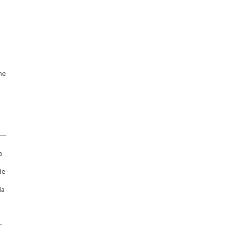
d
the
a
de
n
la