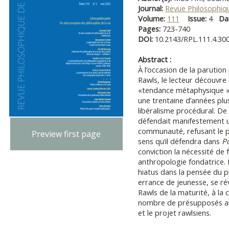
Journal:
Revue Philosophiq
Volume:
111
Issue:
4
Da
Pages:
723-740
DOI:
10.2143/RPL.111.4.30
Abstract :
À l’occasion de la paruti
Rawls, le lecteur découvr
«tendance métaphysique » 
une trentaine d’années plu
libéralisme procédural. De 
défendait manifestement u
communauté, refusant le p
Preview first page
sens qu’il défendra dans
Po
conviction la nécessité de 
anthropologie fondatrice. 
hiatus dans la pensée du p
errance de jeunesse, se ré
Rawls de la maturité, à la 
nombre de présupposés aujo
et le projet rawlsiens.