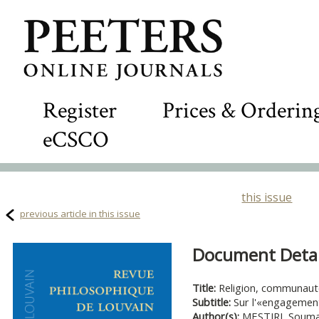
Register
Prices & Orderin
eCSCO
this issue
previous article in this issue
Document Detail
Title:
Religion, communaut
Subtitle:
Sur l'«engagemen
Author(s):
MESTIRI, Soum