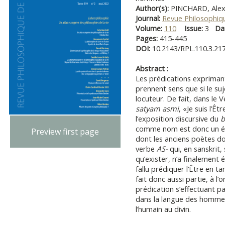
Author(s):
PINCHARD, Alex
Journal:
Revue Philosophiq
Volume:
110
Issue:
3
Da
Pages:
415-445
DOI:
10.2143/RPL.110.3.21
Abstract :
Les prédications exprimant
prennent sens que si le suje
locuteur. De fait, dans le 
satyam asmi
, «Je suis l’Êt
l’exposition discursive du
b
comme nom est donc un élé
Preview first page
dont les anciens poètes d
verbe
AS-
qui, en sanskrit,
qu’exister, n’a finalement 
fallu prédiquer l’Être en 
fait donc aussi partie, à l’
prédication s’effectuant p
dans la langue des hommes,
l’humain au divin.