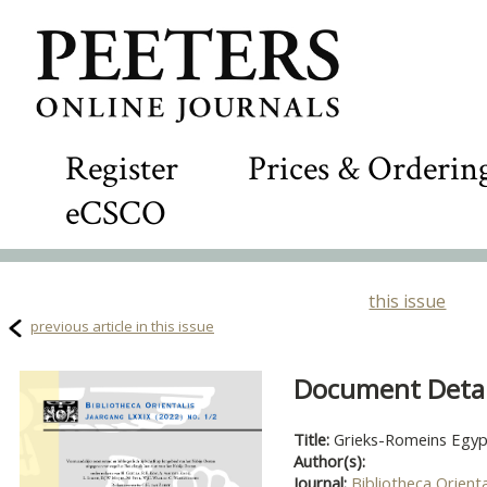
Register
Prices & Orderin
eCSCO
this issue
previous article in this issue
Document Detail
Title:
Grieks-Romeins Egy
Author(s):
Journal:
Bibliotheca Orienta