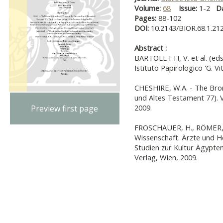
Volume:
68
Issue:
1-2
D
Pages:
88-102
DOI:
10.2143/BIOR.68.1.21
Abstract :
BARTOLETTI, V. et al. (eds.)
Istituto Papirologico 'G. Vit
CHESHIRE, W.A. - The Bron
und Altes Testament 77). 
2009.
Preview first page
FROSCHAUER, H., RÖMER, C
Wissenschaft. Ärzte und He
Studien zur Kultur Ägypte
Verlag, Wien, 2009.