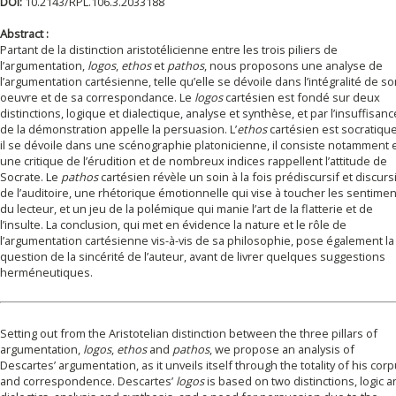
DOI:
10.2143/RPL.106.3.2033188
Abstract :
Partant de la distinction aristotélicienne entre les trois piliers de
l’argumentation,
logos
,
ethos
et
pathos
, nous proposons une analyse de
l’argumentation cartésienne, telle qu’elle se dévoile dans l’intégralité de s
oeuvre et de sa correspondance. Le
logos
cartésien est fondé sur deux
distinctions, logique et dialectique, analyse et synthèse, et par l’insuffisanc
de la démonstration appelle la persuasion. L’
ethos
cartésien est socratique
il se dévoile dans une scénographie platonicienne, il consiste notamment 
une critique de l’érudition et de nombreux indices rappellent l’attitude de
Socrate. Le
pathos
cartésien révèle un soin à la fois prédiscursif et discurs
de l’auditoire, une rhétorique émotionnelle qui vise à toucher les sentime
du lecteur, et un jeu de la polémique qui manie l’art de la flatterie et de
l’insulte. La conclusion, qui met en évidence la nature et le rôle de
l’argumentation cartésienne vis-à-vis de sa philosophie, pose également la
question de la sincérité de l’auteur, avant de livrer quelques suggestions
herméneutiques.
Setting out from the Aristotelian distinction between the three pillars of
argumentation,
logos
,
ethos
and
pathos
, we propose an analysis of
Descartes’ argumentation, as it unveils itself through the totality of his cor
and correspondence. Descartes’
logos
is based on two distinctions, logic 