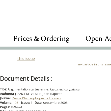
Prices & Ordering
Open Ac
this issue
next article in this issu
Document Details :
Title:
Argumentation cartésienne:
logos
,
ethos
,
pathos
Author(s):
JEANGÈNE VILMER, Jean-Baptiste
Journal:
Revue Philosophique de Louvain
Volume:
106
Issue:
3
Date:
septembre 2008
Pages:
459-494