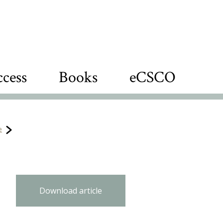
cess
Books
eCSCO
e
Download article