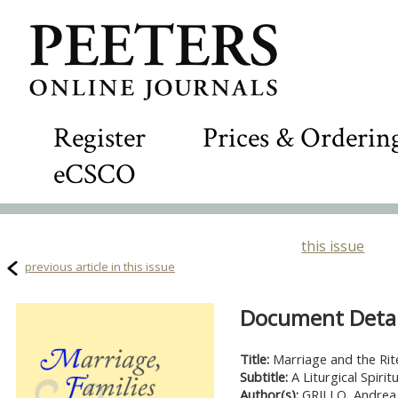
Register
Prices & Orderin
eCSCO
this issue
previous article in this issue
Document Detail
Title:
Marriage and the Rit
Subtitle:
A Liturgical Spirit
Author(s):
GRILLO, Andrea