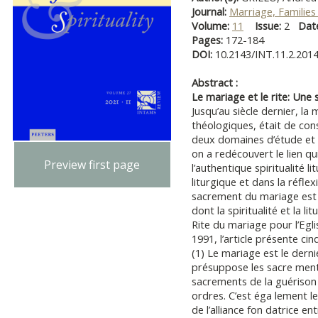
Journal:
Marriage, Families 
Volume:
11
Issue:
2
Dat
Pages:
172-184
DOI:
10.2143/INT.11.2.201
Abstract :
Le mariage et le rite: Une sp
Jusqu’au siècle dernier, la
théologiques, était de cons
deux domaines d’étude et d
on a redécouvert le lien qu
Preview first page
l’authentique spiritualité l
liturgique et dans la réflex
sacrement du mariage est 
dont la spiritualité et la l
Rite du mariage pour l’Eglis
1991, l’article présente cin
(1) Le mariage est le derni
présuppose les sacre ments d
sacrements de la guérison e
ordres. C’est éga lement 
de l’alliance fon datrice en