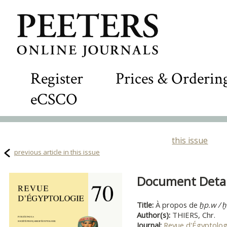
Register
Prices & Orderin
eCSCO
this issue
previous article in this issue
Document Detail
Title:
À propos de
ẖp.w / ḫ
Author(s):
THIERS, Chr.
Journal:
Revue d'Égyptolog