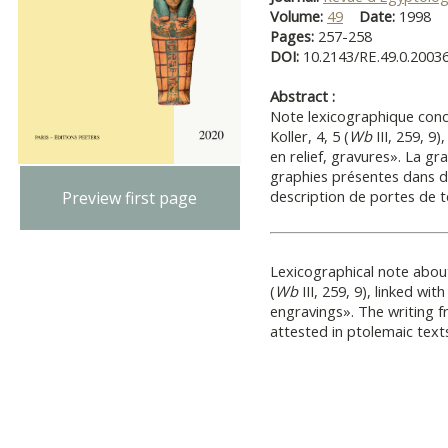
Volume:
49
Date:
1998
Pages:
257-258
DOI:
10.2143/RE.49.0.2003
Abstract :
Note lexicographique con
Koller, 4, 5 (
Wb
III, 259, 9
en relief, gravures». La gr
graphies présentes dans d
description de portes de 
Preview first page
Lexicographical note abo
(
Wb
III, 259, 9), linked wit
engravings». The writing fr
attested in ptolemaic text