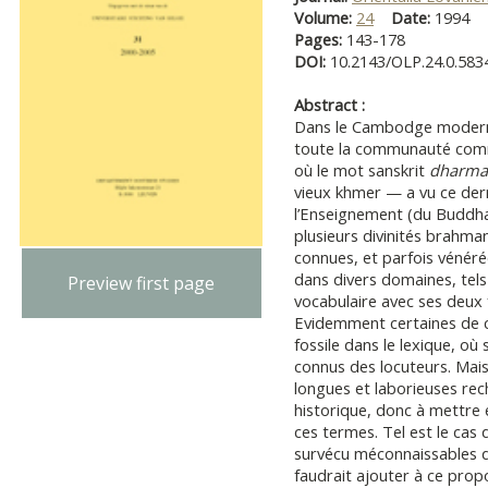
Volume:
24
Date:
1994
Pages:
143-178
DOI:
10.2143/OLP.24.0.583
Abstract :
Dans le Cambodge modern
toute la communauté comme
où le mot sanskrit
dharma
vieux khmer — a vu ce dern
l’Enseignement (du Buddh
plusieurs divinités brahma
connues, et parfois vénéré
dans divers domaines, tels l
Preview first page
vocabulaire avec ses deux 
Evidemment certaines de ce
fossile dans le lexique, où
connus des locuteurs. Mais
longues et laborieuses rech
historique, donc à mettre 
ces termes. Tel est le ca
survécu méconnaissables da
faudrait ajouter à ce pro