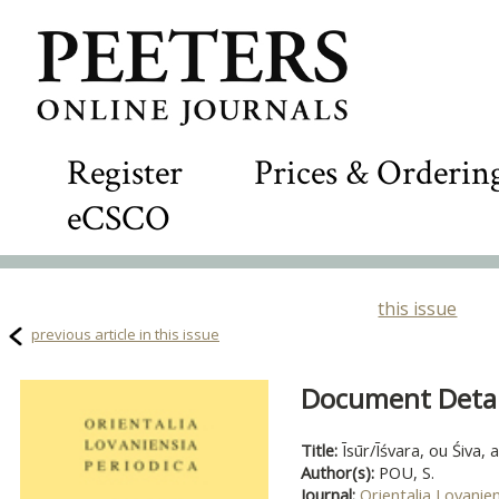
Register
Prices & Orderin
eCSCO
this issue
previous article in this issue
Document Detail
Title:
Īsūr/Īśvara, ou Śiva
Author(s):
POU, S.
Journal:
Orientalia Lovanie