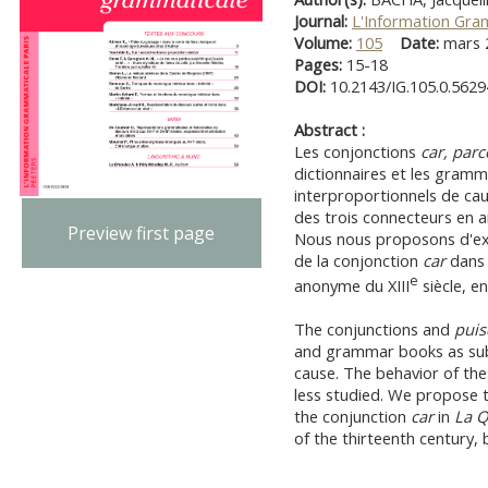
Journal:
L'Information Gra
Volume:
105
Date:
mars
Pages:
15-18
DOI:
10.2143/IG.105.0.562
Abstract :
Les conjonctions
car, par
dictionnaires et les gram
interproportionnels de ca
des trois connecteurs en a
Preview first page
Nous nous proposons d'exa
de la conjonction
car
dan
e
anonyme du XIII
siècle, e
The conjunctions
and
pui
and grammar books as sub
cause. The behavior of the
less studied. We propose 
the conjunction
car
in
La Q
of the thirteenth century,