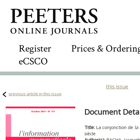
Register
Prices & Orderin
eCSCO
this issue
previous article in this issue
Document Detail
Title:
La conjonction de
la
siècle
Author(s):
BACHA, Jacqueli