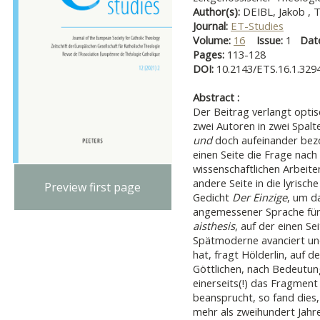
Author(s):
DEIBL, Jakob , 
Journal:
ET-Studies
Volume:
16
Issue:
1
Dat
Pages:
113-128
DOI:
10.2143/ETS.16.1.329
Abstract :
Der Beitrag verlangt optis
zwei Autoren in zwei Spalt
und
doch aufeinander bezog
einen Seite die Frage na
wissenschaftlichen Arbeiten
andere Seite in die lyrisch
Preview first page
Gedicht
Der Einzige
, um d
angemessener Sprache für
aisthesis
, auf der einen S
Spätmoderne avanciert un
hat, fragt Hölderlin, auf 
Göttlichen, nach Bedeutun
einerseits(!) das Fragment
beansprucht, so fand dies, 
mehr als zweihundert Jahr