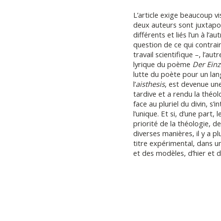
L’article exige beaucoup vi
deux auteurs sont juxtapos
différents et liés l’un à l’a
question de ce qui contrai
travail scientifique –, l’a
lyrique du poème
Der Einz
lutte du poète pour un lan
l’
aisthesis
, est devenue un
tardive et a rendu la théolo
face au pluriel du divin, s’i
l’unique. Et si, d’une part
priorité de la théologie, de
diverses manières, il y a pl
titre expérimental, dans u
et des modèles, d’hier et d