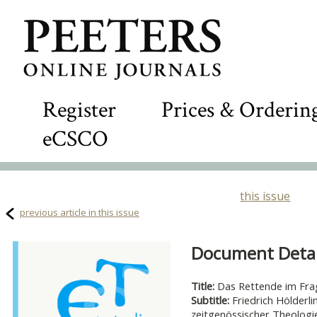
Register
Prices & Orderin
eCSCO
this issue
previous article in this issue
Document Detail
Title:
Das Rettende im Fr
Subtitle:
Friedrich Hölderli
zeitgenössischer Theolog