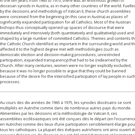
In the ten years from 1965 to 1975, there was an enormous growth of
diocesan synods in Austria, as in many other countries of the world. Fuelle
by the decisions and methodology of Vatican II, these church assemblies
were conceived from the beginning (in this case in Austria) as places of
significantly expanded participation for all Catholics. Most of the Austrian
bishops thus conceptually opened up spaces of discourse that were
immediately and intensively (both quantitatively and qualitatively) used and
shaped by a large number of committed Catholics. Themes and contents th
the Catholic Church identified as important in the surrounding world and th
affected it to the highest degree met with methodologies (such as
democratic election and decision-making procedures, unrestricted
participation, expanded transparency) that had to be (re)learned by the
Church. After many centuries, women were no longer explicitly excluded,
because it was no longer possible to argue that they could be banned
because of the desire for the intensified participation of lay people in suc
processes.
Au cours des dix années de 1965 à 1975, les synodes diocésains se sont
multipliés en Autriche comme dans de nombreux autres pays du monde.
Alimentées par les décisions et la méthodologie de Vatican II, ces
assemblées ecclésiastiques ont été conçues dès le départ (en l’occurrenc
en Autriche) comme des lieux d’une participation sensiblement élargie pou
tous les catholiques. La plupart des évêques autrichiens ont ainsi ouvert 
espaces théoriques de discours qui ont été immédiatement et largement 