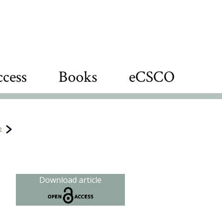
cess
Books
eCSCO
e
Download article
h