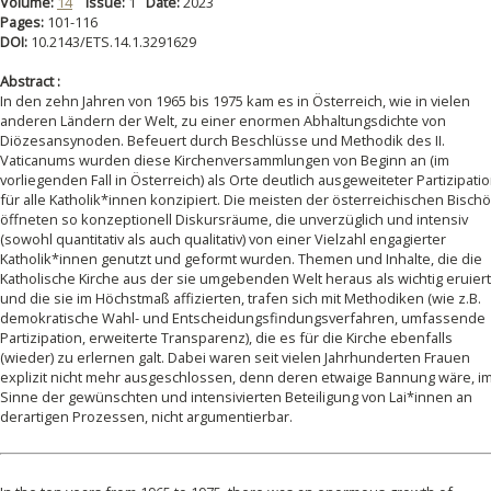
Volume:
14
Issue:
1
Date:
2023
Pages:
101-116
DOI:
10.2143/ETS.14.1.3291629
Abstract :
In den zehn Jahren von 1965 bis 1975 kam es in Österreich, wie in vielen
anderen Ländern der Welt, zu einer enormen Abhaltungsdichte von
Diözesansynoden. Befeuert durch Beschlüsse und Methodik des II.
Vaticanums wurden diese Kirchenversammlungen von Beginn an (im
vorliegenden Fall in Österreich) als Orte deutlich ausgeweiteter Partizipati
für alle Katholik*innen konzipiert. Die meisten der österreichischen Bisch
öffneten so konzeptionell Diskursräume, die unverzüglich und intensiv
(sowohl quantitativ als auch qualitativ) von einer Vielzahl engagierter
Katholik*innen genutzt und geformt wurden. Themen und Inhalte, die die
Katholische Kirche aus der sie umgebenden Welt heraus als wichtig eruier
und die sie im Höchstmaß affizierten, trafen sich mit Methodiken (wie z.B.
demokratische Wahl- und Entscheidungsfindungsverfahren, umfassende
Partizipation, erweiterte Transparenz), die es für die Kirche ebenfalls
(wieder) zu erlernen galt. Dabei waren seit vielen Jahrhunderten Frauen
explizit nicht mehr ausgeschlossen, denn deren etwaige Bannung wäre, i
Sinne der gewünschten und intensivierten Beteiligung von Lai*innen an
derartigen Prozessen, nicht argumentierbar.