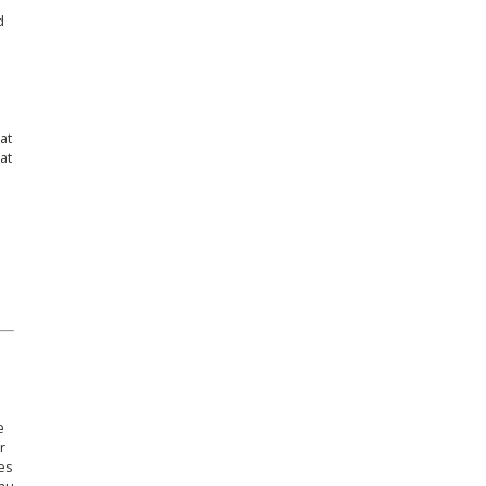
d
at
at
h
e
r
des
(au