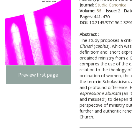
Journal:
Studia Canonica
Volume:
56
Issue:
2
Dat
Pages:
441-470
DOI:
10.2143/STC.56.2.329
Abstract :
The study proposes a criti
Christi
(
capitis
), which was
definition' and 'short expre
ordained ministry from a C
compares the use of the ex
relation to the theology o
Preview first page
ordination of women, the e
the term in Scholasticism, 
and profound difference. F
espressione abusata
(an I
and misused') to deepen t
perspective of ministry out
further and authentic rene
Church.