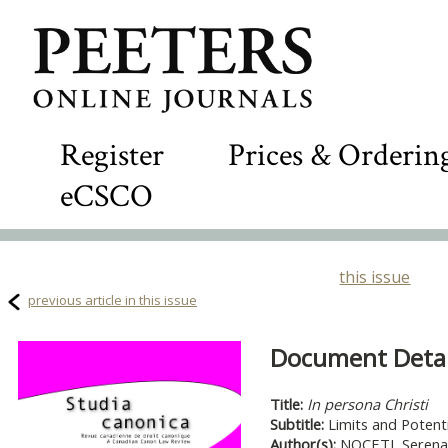
Register
Prices & Orderin
eCSCO
this issue
previous article in this issue
Document Detail
Title:
In persona Christi
Subtitle:
Limits and Potent
Author(s):
NOCETI, Serena