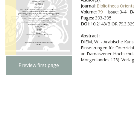
Journal:
Bibliotheca Orienta
Volume:
79
Issue:
3-4
D
Pages:
393-395
DOI:
10.2143/BIOR.79.3.32
Abstract :
DIEM, W. - Arabische Kunst
Einsetzungen für Oberrich
an Damaszener Hochschule
Morgenlandes 123). Verlag
Preview first page