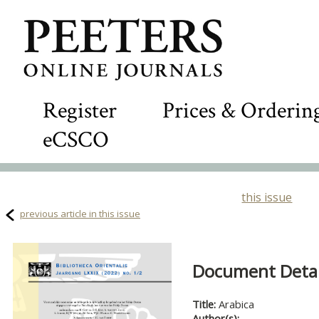
Register
Prices & Orderin
eCSCO
this issue
previous article in this issue
Document Detail
Title:
Arabica
Author(s):