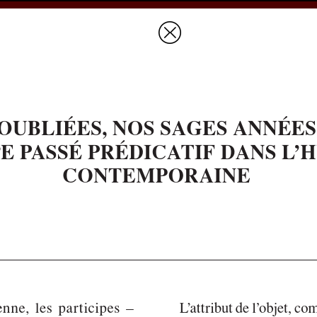
Prices & Ordering
Open Ac
this issue
next article in this issu
Document Details :
Title:
«Oubliées, nos sages années»
Subtitle:
Le participe passé prédicatif dans l'hypotypose contemporaine