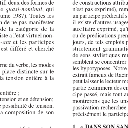
Author(s):
NARJOUX, Cécile
Journal:
L'Information Grammaticale
Volume:
174
Date:
juin 2022
Pages:
39-47
DOI:
10.2143/IG.174.0.3291029
Abstract :
not available