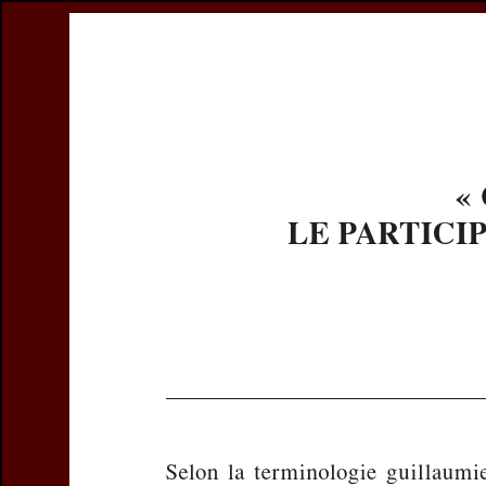
Register
previous article in this issue