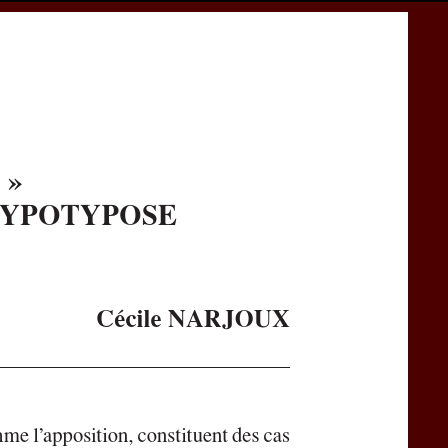
cess
Books
eCSCO
e
Download article