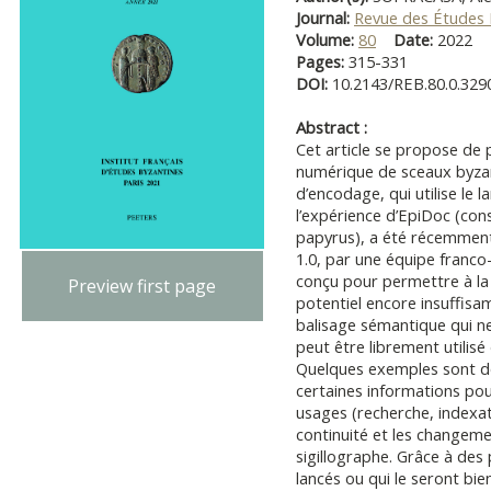
Journal:
Revue des Études 
Volume:
80
Date:
2022
Pages:
315-331
DOI:
10.2143/REB.80.0.329
Abstract :
Cet article se propose de p
numérique de sceaux byzan
d’encodage, qui utilise le
l’expérience d’EpiDoc (co
papyrus), a été récemment
1.0, par une équipe franco
conçu pour permettre à la 
Preview first page
potentiel encore insuffis
balisage sémantique qui ne
peut être librement utilis
Quelques exemples sont d
certaines informations pou
usages (recherche, indexati
continuité et les changemen
sigillographe. Grâce à des
lancés ou qui le seront bie