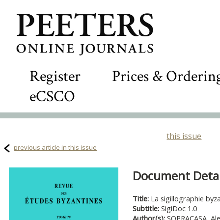
Register
Prices & Orderin
eCSCO
this issue
previous article in this issue
Document Detail
Title:
La sigillographie byz
Subtitle:
SigiDoc 1.0
Author(s):
SOPRACASA, Ale