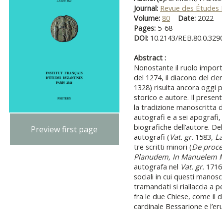
Journal:
Revue des Études 
Volume:
80
Date:
2022
Pages:
5-68
DOI:
10.2143/REB.80.0.329
Abstract :
Nonostante il ruolo import
del 1274, il diacono del cl
1328) risulta ancora oggi
storico e autore. Il presen
la tradizione manoscritta d
autografi e a sei apografi,
biografiche dell’autore. Dell
Preview first page
autografi (
Vat. gr.
1583,
La
tre scritti minori (
De proce
Planudem, In Manuelem
autografa nel
Vat. gr.
1716.
sociali in cui questi manos
tramandati si riallaccia a 
fra le due Chiese, come il d
cardinale Bessarione e l’er