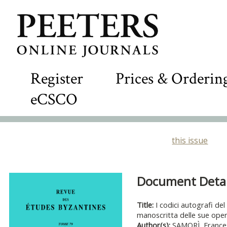
Register
Prices & Orderin
eCSCO
this issue
Document Detail
Title:
I codici autografi de
manoscritta delle sue ope
Author(s):
SAMORÌ, France