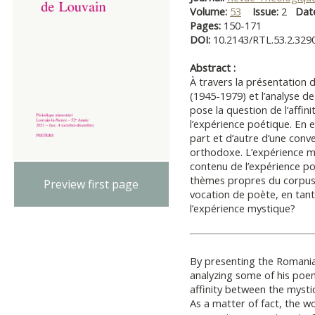
Volume:
53
Issue:
2
Dat
Pages:
150-171
DOI:
10.2143/RTL.53.2.329
Abstract :
À travers la présentation
(1945-1979) et l’analyse d
pose la question de l’affin
l’expérience poétique. En e
part et d’autre d’une conv
orthodoxe. L’expérience my
contenu de l’expérience po
thèmes propres du corpus l
Preview first page
vocation de poète, en tant 
l’expérience mystique?
By presenting the Romania
analyzing some of his poem
affinity between the mysti
As a matter of fact, the wo