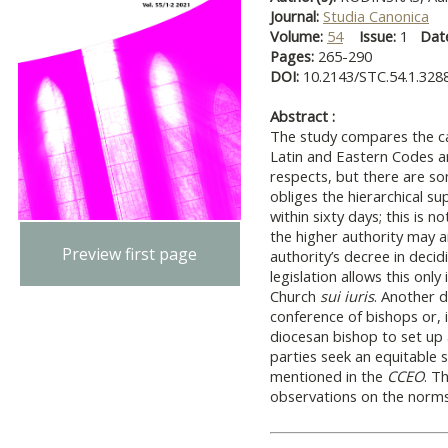
Journal:
Studia Canonica
Volume:
54
Issue:
1
Dat
Pages:
265-290
DOI:
10.2143/STC.54.1.328
Abstract :
The study compares the ca
Latin and Eastern Codes a
respects, but there are so
obliges the hierarchical su
within sixty days; this is n
the higher authority may 
Preview first page
authority’s decree in deci
legislation allows this only
Church
sui iuris
. Another d
conference of bishops or, 
diocesan bishop to set up 
parties seek an equitable s
mentioned in the
CCEO
. T
observations on the norms