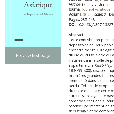
Author(s):
JHILIL, Brahim
Journal:
Journal Asiatique
Volume:
307
Issue:
2
Da
Pages:
235-248
DOI:
10.2143/JA.307.2.328
Abstract :
Cette contribution porte 
dépositoire de vieux pap
l’incendie de 1893. Il s’agi
du IXe ou du Xe siècle qui 
Preview first page
installée dans la salle de pr
appartenait, le
Kitāb
H
ayr
183/799-800), disciple ifrī
premières grandes figures 
mentionné dans les source
perdu. Cet article propose 
du texte qui ouvre cette œ
auteur 'Alī b. Ziyād. Ce pa
conservés chez des auteur
recenser permettent de sa
min zinatih
et de comprend