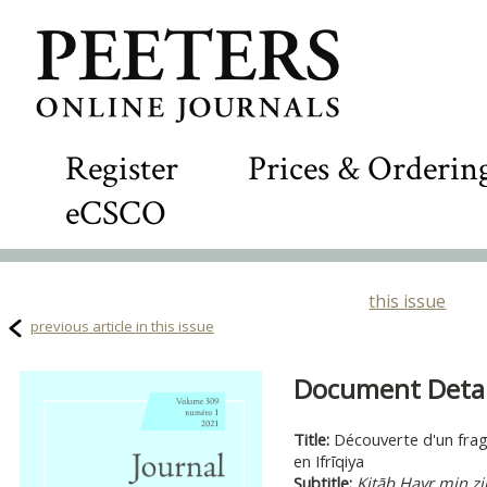
Register
Prices & Orderin
eCSCO
this issue
previous article in this issue
Document Detail
Title:
Découverte d'un fra
en Ifrīqiya
Subtitle:
Kitāb
H
ayr min zi