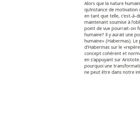
Alors que la nature humain
qu’instance de motivation
en tant que telle, c’est-à-
maintenant soumise à l’obli
point de vue pourrait-on fon
humaine? Il y aurait une po
humaine» (Habermas). Le p
d’Habermas sur le «repère 
concept cohérent et norma
en s’appuyant sur Aristot
pourquoi une transformati
ne peut être dans notre in