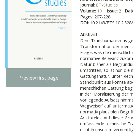
Journal:
ET-Studies
Volume:
10
Issue:
2
Dat
Pages:
207-228
DOI:
10.2143/ETS.10.2.328
Abstract :
Dem Transhumanismus geh
Transformation der menschl
Frage, was die menschliche
normative Relevanz zukom
Natur bisher als Begründun
umstritten, so ist nun die 
Gattungsnatur, unter Rec
Preview first page
Standpunkt aus könnte aber
menschlichen Gattung begr
in der 'Moralisierung der 
vorliegende Aufsatz nimm
Wegweiser' auf, untermaue
normativ plausiblen Begrif
Aristoteles. Auf dieser Gr
umfassende technische Tr
nicht in unserem vernünfti