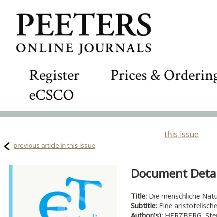
Register
Prices & Orderin
eCSCO
this issue
previous article in this issue
Document Detail
Title:
Die menschliche Nat
Subtitle:
Eine aristotelisc
Author(s):
HERZBERG, Ste