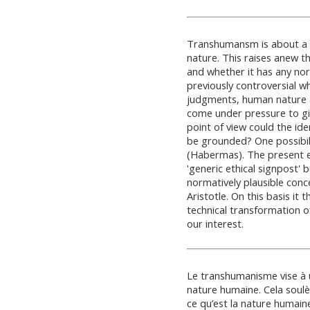
Transhumansm is about a 
nature. This raises anew t
and whether it has any no
previously controversial wh
judgments, human nature a
come under pressure to giv
point of view could the ide
be grounded? One possibili
(Habermas). The present e
'generic ethical signpost' 
normatively plausible con
Aristotle. On this basis i
technical transformation 
our interest.
Le transhumanisme vise à 
nature humaine. Cela soulèv
ce qu’est la nature humaine