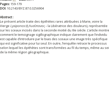
Pages:
159-179
DOI:
10.2143/BYZ.87.0.3256904
Abstract :
Le présent article traite des épithètes rares attribuées à Marie, voire la
Vierge
Lysiponos
(ἡ Λυσίπονος – la Libératrice des douleurs), représentée
sur les sceaux incisés dans la seconde moitié du XIe siècle. L’article montr
comment le temoignage sigillographique indique clairement que l’individu
est capable d’introduire par le biais des sceaux une image très spécifique
qui est significative pour lui seul. En outre, l’enquête retrace le processus
selon lequel les épithètes sont transformées au fil du temps, même au se
de la même région géographique.