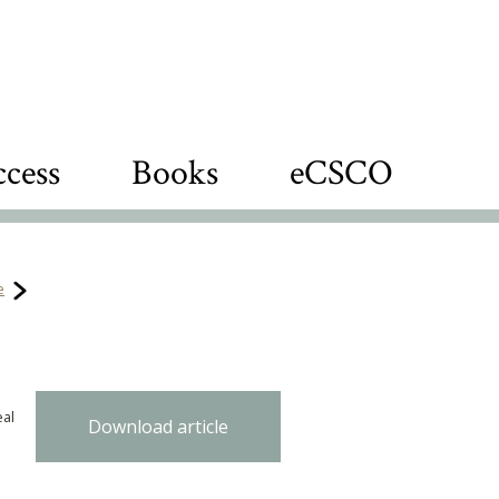
cess
Books
eCSCO
e
eal
Download article