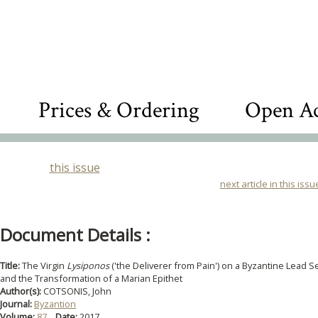
Prices & Ordering
Open Ac
this issue
next article in this issu
Document Details :
Title:
The Virgin
Lysiponos
('the Deliverer from Pain') on a Byzantine Lead S
and the Transformation of a Marian Epithet
Author(s):
COTSONIS, John
Journal:
Byzantion
Volume:
87
Date:
2017