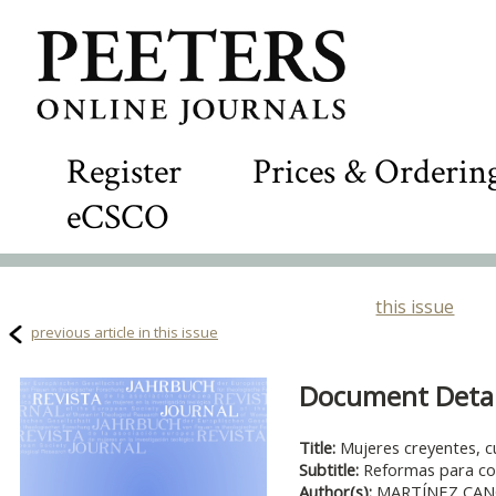
Register
Prices & Orderin
eCSCO
this issue
previous article in this issue
Document Detail
Title:
Mujeres creyentes, cu
Subtitle:
Reformas para com
Author(s):
MARTÍNEZ CANO,