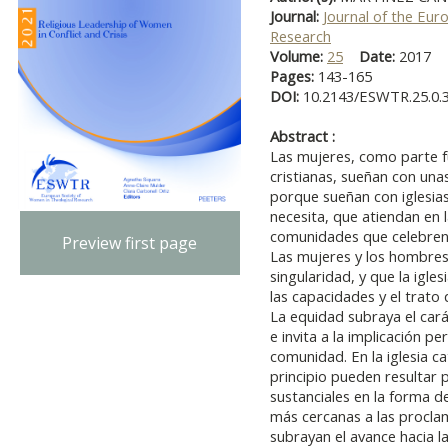
Journal:
Journal of the Eur
Research
Volume:
25
Date:
2017
Pages:
143-165
DOI:
10.2143/ESWTR.25.0.
Abstract :
Las mujeres, como parte f
cristianas, sueñan con un
porque sueñan con iglesia
necesita, que atiendan en 
comunidades que celebre
Preview first page
Las mujeres y los hombres
singularidad, y que la igle
las capacidades y el trato
La equidad subraya el cará
e invita a la implicación 
comunidad. En la iglesia ca
principio pueden resultar
sustanciales en la forma d
más cercanas a las proclam
subrayan el avance hacia l