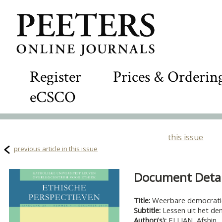
Register
Prices & Orderin
eCSCO
this issue
previous article in this issue
Document Detail
Title:
Weerbare democrati
Subtitle:
Lessen uit het de
Author(s):
ELLIAN, Afshin 