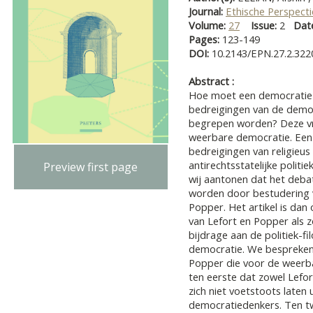
Journal:
Ethische Perspect
Volume:
27
Issue:
2
Dat
Pages:
123-149
DOI:
10.2143/EPN.27.2.322
Abstract :
Hoe moet een democratie 
bedreigingen van de demo
begrepen worden? Deze vra
weerbare democratie. Een d
bedreigingen van religieus
antirechtsstatelijke politiek
Preview first page
wij aantonen dat het deba
worden door bestudering v
Popper. Het artikel is dan
van Lefort en Popper als z
bijdrage aan de politiek-f
democratie. We bespreken 
Popper die voor de weerba
ten eerste dat zowel Lefor
zich niet voetstoots laten
democratiedenkers. Ten tw