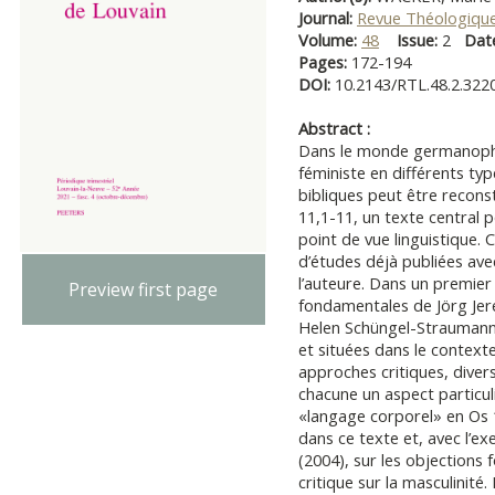
Journal:
Revue Théologique
Volume:
48
Issue:
2
Dat
Pages:
172-194
DOI:
10.2143/RTL.48.2.322
Abstract :
Dans le monde germanopho
féministe en différents ty
bibliques peut être reconst
11,1-11, un texte central po
point de vue linguistique. C
d’études déjà publiées av
l’auteure. Dans un premie
Preview first page
fondamentales de Jörg Jere
Helen Schüngel-Straumann
et situées dans le context
approches critiques, diver
chacune un aspect particuli
«langage corporel» en Os 1
dans ce texte et, avec l’ex
(2004), sur les objections
critique sur la masculinité