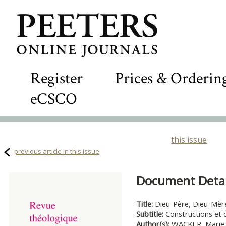
Register
Prices & Orderin
eCSCO
this issue
previous article in this issue
Document Detail
Title:
Dieu-Père, Dieu-Mère
Subtitle:
Constructions et 
Author(s):
WACKER, Marie