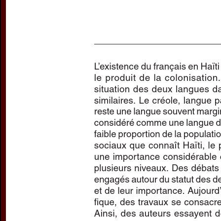
Subtitle:
Étude des représe
corpus
Author(s):
BIEN-AIMÉ, Gue
Journal:
L'Information Gra
Volume:
152
Date:
janvi
Pages:
46-48
DOI:
10.2143/IG.152.0.320
Abstract :
not available
Preview first page