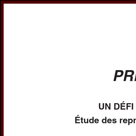
Register
Prices & Orderin
eCSCO
this issue
previous article in this issue
Document Detail
Title:
Un défi haïtien: ens