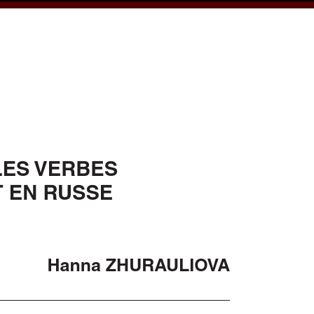
cess
Books
eCSCO
e
Download article
s