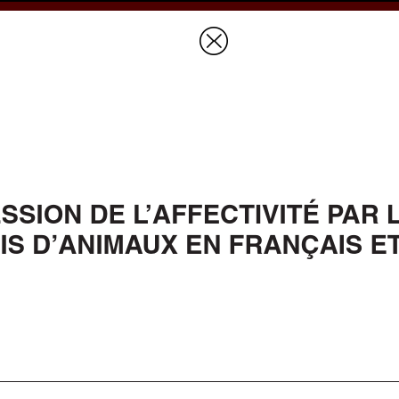
Prices & Ordering
Open Ac
this issue
next article in this issu
Document Details :
Title:
Expression de l'affectivité par les verbes de cris d'animaux en françai
et en russe