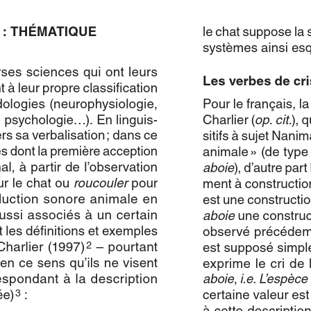
Author(s):
ZHURAULIOVA, Hanna
Journal:
L'Information Grammaticale
Volume:
152
Date:
janvier 2017
Pages:
38-45
DOI:
10.2143/IG.152.0.3203283
Abstract :
not available