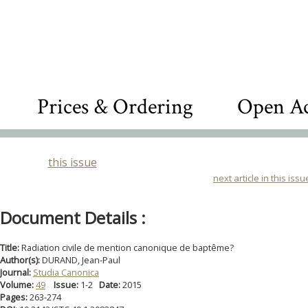
Prices & Ordering
Open Ac
this issue
next article in this issu
Document Details :
Title:
Radiation civile de mention canonique de baptême?
Author(s):
DURAND, Jean-Paul
Journal:
Studia Canonica
Volume:
49
Issue:
1-2
Date:
2015
Pages:
263-274