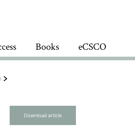
cess
Books
eCSCO
e
Download article