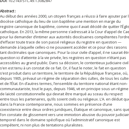
DOI:
10.2143/STC.49.1.3082847
Abstract :
Au début des années 2000, un citoyen français a réussi à faire ajouter par 
diocèse catholique du lieu de son baptême une mention en marge du
registre canonique de baptême, comme quoi il avait décidé de quitter l’Égli
catholique. En 2013, la même personne s’adressait à la Cour d’appel de Ca
pour lui demander d’intimer aux autorités diocésaines compétentes l’ordr
d’effacer toute trace de son passé religieux du registre en question —
demande à laquelle celles-ci ne pouvaient accéder et ce pour des raisons
tant doctrinales que canoniques. Pour la cour civile d’appel, il ne saurait êt
question ici d’atteinte à la vie privée, les registres en question n’étant pas
accessibles au grand public. Dans sa décision, le contentieux judiciaire civil
s’en est tenu à un constat de ce fait. Or, il faut le noter, le fait en question
s’est produit dans un territoire, le territoire de la République française, où,
depuis 1905, prévaut un régime de séparation des cultes, de tous les culte
et de l’État. En d’autres termes, l’ensemble du territoire national étant non-
communautariste, tout le pays, depuis 1946, vit en principe sous un régime
de laïcité constitutionnelle qui devrait être marqué au sceau du respect
entre tous les partenaires, qu’ils soient civils ou religieux. L’A. en déduit qu
dans la France contemporaine, nous sommes en présence d’une
coexistence entre deux ordres juridiques, Étatique et canonique, sans qu
l’on constate de glissement vers une immixtion abusive du pouvoir judiciai
temporel dans le domaine spécifique où l’administratif canonique est
compétent, ni non plus de tentations pluralistes.