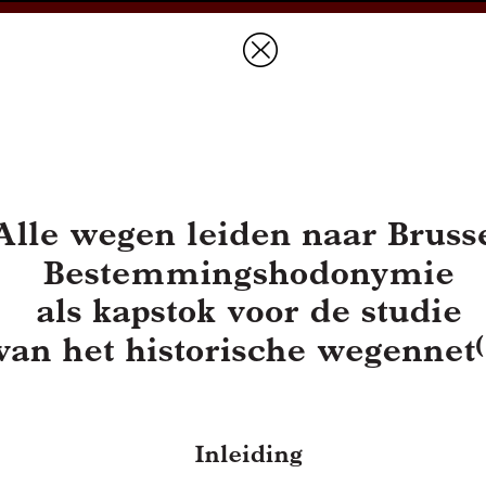
Prices & Ordering
Open Ac
this issue
Document Details :
Title:
Alle wegen leiden naar Brussel
Subtitle:
Bestemmingshodonymie als kapstok voor de studie van het