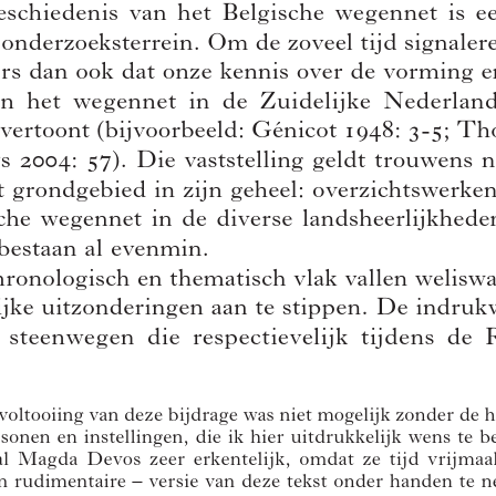
historische wegennet
Author(s):
VANNIEUWENHUYZE, Bram
Journal:
Handelingen van de Koninklijke Commissie voor Toponymie en
Dialectologie
Bulletin de la Commission Royale de Toponymie et Dialectologie
Volume:
85
Date:
2013
Pages:
195-270
DOI:
10.2143/TD.85.0.3005371
Abstract :
not available