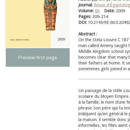
Journal:
Revue d'Égyptolog
Volume:
60
Date:
2009
Pages:
209-214
DOI:
10.2143/RE.60.0.2049
Abstract :
On the Stela Louvre C 187 
man called Ameny taught h
Middle Kingdom school sys
becomes clear that many b
Preview first page
their fathers at home. It se
sometimes girls joined in 
Un passage de la stèle Lo
scolaire du Moyen Empire.
à la famille, le nom d’une
phrase 'son père qui l’a in
indiquent qu’en général le p
la maison. Il semble donc 
informelles, les filles aie