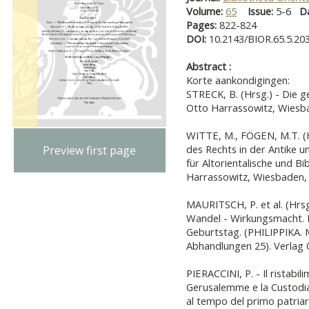
Volume:
65
Issue:
5-6
D
Pages:
822-824
DOI:
10.2143/BIOR.65.5.20
Abstract :
Korte aankondigingen:
STRECK, B. (Hrsg.) - Die g
Otto Harrassowitz, Wiesb
WITTE, M., FÖGEN, M.T. (H
des Rechts in der Antike un
Preview first page
für Altorientalische und Bi
Harrassowitz, Wiesbaden,
MAURITSCH, P. et al. (Hrsg
Wandel - Wirkungsmacht. F
Geburtstag. (PHILIPPIKA. 
Abhandlungen 25). Verlag 
PIERACCINI, P. - Il ristabil
Gerusalemme e la Custodia d
al tempo del primo patria