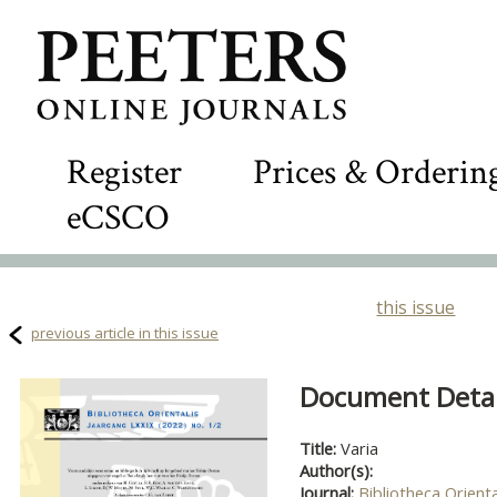
Register
Prices & Orderin
eCSCO
this issue
previous article in this issue
Document Detail
Title:
Varia
Author(s):
Journal:
Bibliotheca Orienta