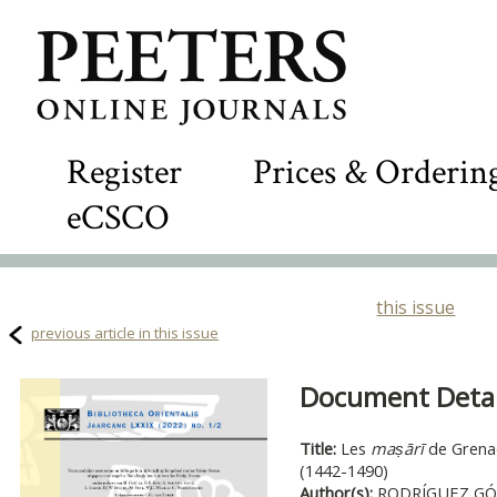
Register
Prices & Orderin
eCSCO
this issue
previous article in this issue
Document Detail
Title:
Les
maṣārī
de Grena
(1442-1490)
Author(s):
RODRÍGUEZ GÓM