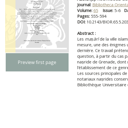
Journal:
Bibliotheca Orienta
Volume:
65
Issue:
5-6
D
Pages:
555-594
DOI:
10.2143/BIOR.65.5.20
Abstract :
Les
maṣārī
de la ville isl
mesure, une des énigmes u
dernière. Ce travail préte
question, à partir du cas p
naṣride de Grenade, dont 
Preview first page
l’établissement de ce genre
Les sources principales de
notariaux naṣrides conser
Bibliothèque Universitaire