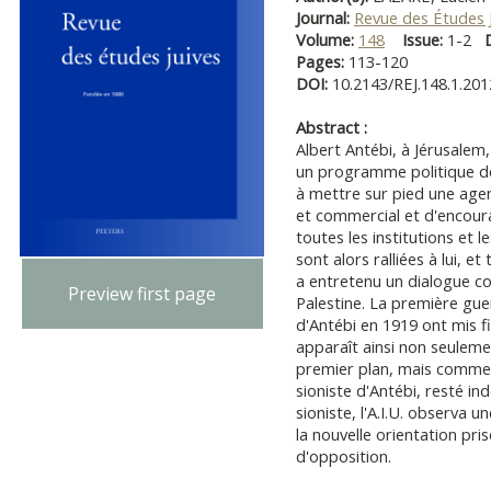
Journal:
Revue des Études 
Volume:
148
Issue:
1-2
Pages:
113-120
DOI:
10.2143/REJ.148.1.20
Abstract :
Albert Antébi, à Jérusalem
un programme politique de
à mettre sur pied une age
et commercial et d'encour
toutes les institutions et 
sont alors ralliées à lui, e
a entretenu un dialogue co
Preview first page
Palestine. La première gu
d'Antébi en 1919 ont mis fi
apparaît ainsi non seulem
premier plan, mais comme 
sioniste d'Antébi, resté i
sioniste, l'A.I.U. observa 
la nouvelle orientation pris
d'opposition.