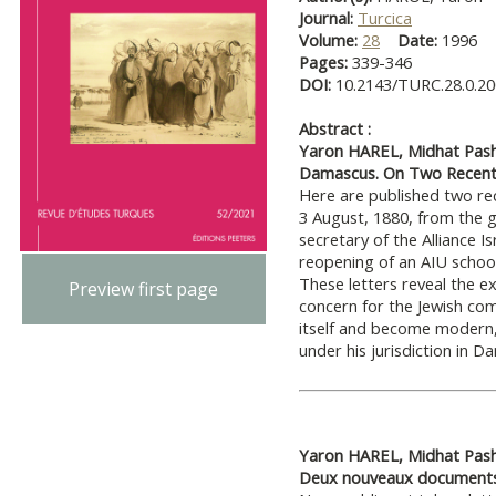
Journal:
Turcica
Volume:
28
Date:
1996
Pages:
339-346
DOI:
10.2143/TURC.28.0.2
Abstract :
Yaron HAREL, Midhat Pash
Damascus. On Two Recent
Here are published two rec
3 August, 1880, from the g
secretary of the Alliance Is
reopening of an AIU school
These letters reveal the e
Preview first page
concern for the Jewish co
itself and become modern, 
under his jurisdiction in D
Yaron HAREL, Midhat Pash
Deux nouveaux document