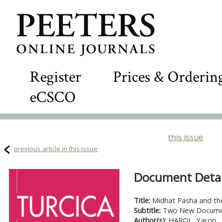
Register
Prices & Orderin
eCSCO
this issue
previous article in this issue
Document Detail
Title:
Midhat Pasha and th
Subtitle:
Two New Docume
Author(s):
HAROL, Yaron