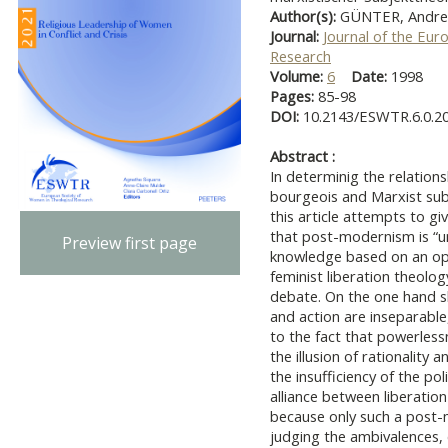
Author(s):
GÜNTER, Andre
Journal:
Journal of the Eur
Research
Volume:
6
Date:
1998
Pages:
85-98
DOI:
10.2143/ESWTR.6.0.2
Abstract :
In determinig the relation
bourgeois and Marxist sub
this article attempts to gi
that post-modernism is “un
Preview first page
knowledge based on an opt
feminist liberation theolo
debate. On the one hand s
and action are inseparable
to the fact that powerlessn
the illusion of rationality
the insufficiency of the poli
alliance between liberation
because only such a post-m
judging the ambivalences, 