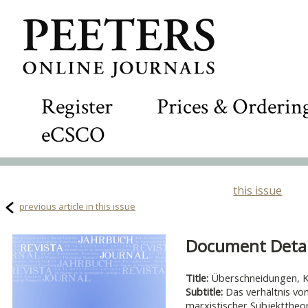
Register
Prices & Orderin
eCSCO
this issue
previous article in this issue
Document Detail
Title:
Überschneidungen, K
Subtitle:
Das verhältnis vo
marxistischer Subjektthe