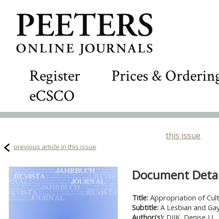
Register
Prices & Orderin
eCSCO
this issue
previous article in this issue
Document Detail
Title:
Appropriation of Cult
Subtitle:
A Lesbian and Ga
Author(s):
DIJK, Denise J.J.