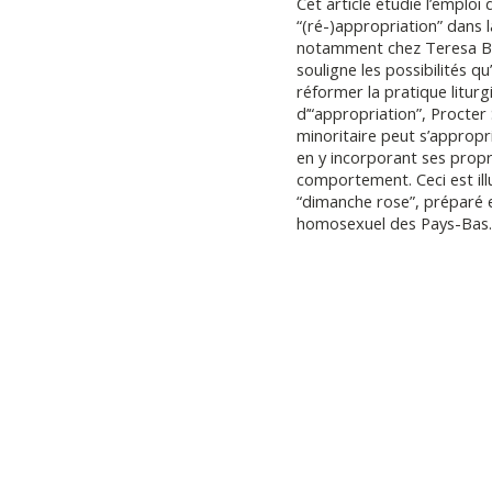
Cet article étudie l’emploi
“(ré-)appropriation” dans la
notamment chez Teresa Be
souligne les possibilités q
réformer la pratique liturg
d’“appropriation”, Procte
minoritaire peut s’appropr
en y incorporant ses prop
comportement. Ceci est illu
“dimanche rose”, préparé 
homosexuel des Pays-Bas.