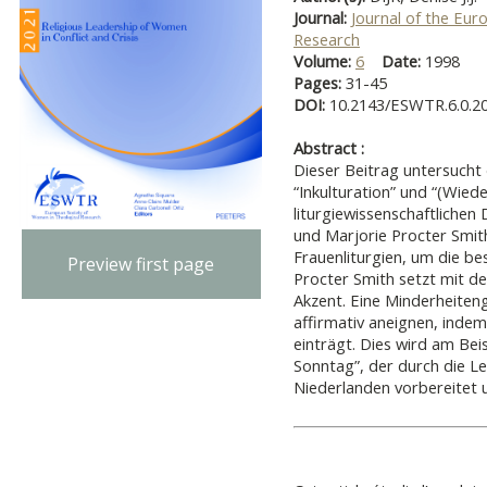
Journal:
Journal of the Eur
Research
Volume:
6
Date:
1998
Pages:
31-45
DOI:
10.2143/ESWTR.6.0.2
Abstract :
Dieser Beitrag untersucht
“Inkulturation” und “(Wied
liturgiewissenschaftlichen
und Marjorie Procter Smit
Frauenliturgien, um die be
Preview first page
Procter Smith setzt mit d
Akzent. Eine Minderheiten
affirmativ aneignen, indem
einträgt. Dies wird am Bei
Sonntag”, der durch die 
Niederlanden vorbereitet u