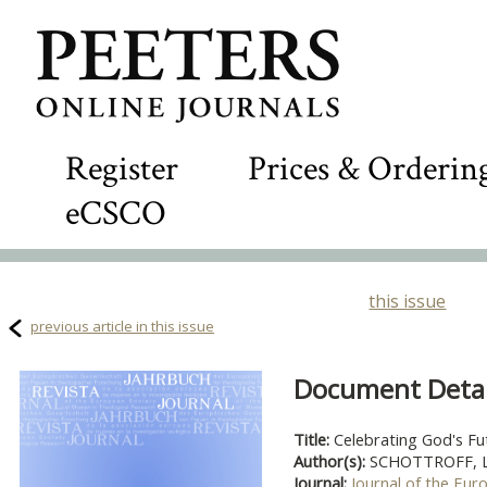
Register
Prices & Orderin
eCSCO
this issue
previous article in this issue
Document Detail
Title:
Celebrating God's Fu
Author(s):
SCHOTTROFF, L
Journal:
Journal of the Eur