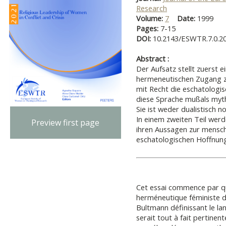
Research
Volume:
7
Date:
1999
Pages:
7-15
DOI:
10.2143/ESWTR.7.0.2
Abstract :
Der Aufsatz stellt zuerst e
hermeneutischen Zugang z
mit Recht die eschatologi
diese Sprache mußals myth
Sie ist weder dualistisch n
In einem zweiten Teil werd
Preview first page
ihren Aussagen zur menschl
eschatologischen Hoffnung
Cet essai commence par qu
herméneutique féministe de
Bultmann définissant le 
serait tout à fait pertinent