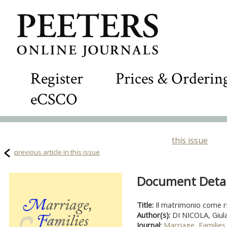
Register
Prices & Orderin
eCSCO
this issue
previous article in this issue
Document Detail
Title:
Il matrimonio come r
Author(s):
DI NICOLA, Giula
Journal:
Marriage, Families 