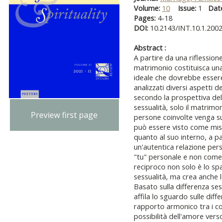
Volume:
10
Issue:
1
Dat
Pages:
4-18
DOI:
10.2143/INT.10.1.200
Abstract :
A partire da una riflession
matrimonio costituisca una
ideale che dovrebbe esser
analizzati diversi aspetti d
secondo la prospettiva della
sessualità, solo il matrimo
Preview first page
persone coinvolte venga su
può essere visto come misu
quanto al suo interno, a par
un'autentica relazione pers
"tu" personale e non come
reciproco non solo è lo spa
sessualità, ma crea anche le
Basato sulla differenza se
affila lo sguardo sulle dif
rapporto armonico tra i co
possibilità dell'amore verso