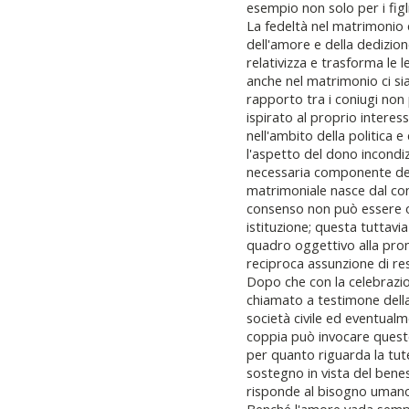
esempio non solo per i figl
La fedeltà nel matrimonio
dell'amore e della dedizion
relativizza e trasforma le
anche nel matrimonio ci sia 
rapporto tra i coniugi non
ispirato al proprio interes
nell'ambito della politica e
l'aspetto del dono incondi
necessaria componente de
matrimoniale nasce dal con
consenso non può essere o
istituzione; questa tuttavi
quadro oggettivo alla prom
reciproca assunzione di res
Dopo che con la celebrazi
chiamato a testimone della
società civile ed eventualm
coppia può invocare queste 
per quanto riguarda la tute
sostegno in vista del beness
risponde al bisogno umano