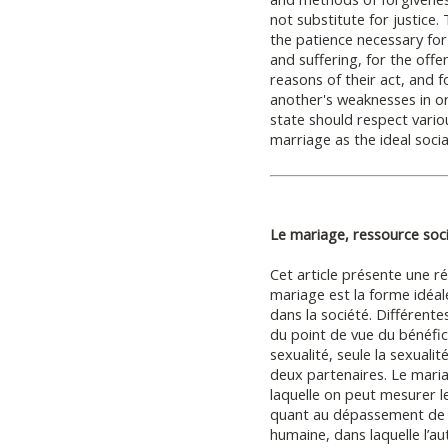
not substitute for justice.
the patience necessary for
and suffering, for the off
reasons of their act, and
another's weaknesses in o
state should respect variou
marriage as the ideal social
Le mariage, ressource soci
Cet article présente une ré
mariage est la forme idéale
dans la société. Différen
du point de vue du bénéfice
sexualité, seule la sexuali
deux partenaires. Le mari
laquelle on peut mesurer le
quant au dépassement de l’
humaine, dans laquelle l’a