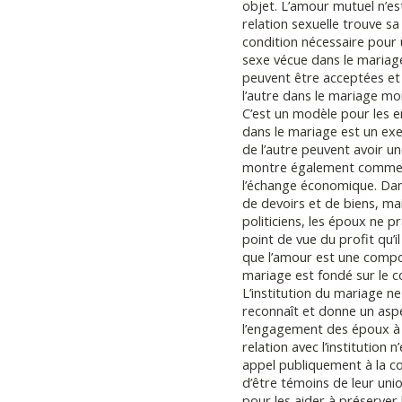
objet. L’amour mutuel n’es
relation sexuelle trouve sa
condition nécessaire pour u
sexe vécue dans le mariag
peuvent être acceptées et 
l’autre dans le mariage mon
C’est un modèle pour les en
dans le mariage est un ex
de l’autre peuvent avoir u
montre également comment
l’échange économique. Dans
de devoirs et de biens, ma
politiciens, les époux ne 
point de vue du profit qu’i
que l’amour est une compo
mariage est fondé sur le c
L’institution du mariage ne
reconnaît et donne un aspe
l’engagement des époux à a
relation avec l’institution n
appel publiquement à la com
d’être témoins de leur uni
pour les aider à préserver l