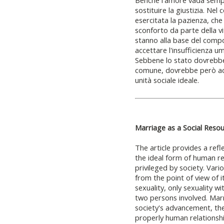
Benché l'amore vada sempre
sostituire la giustizia. Nel
esercitata la pazienza, ch
sconforto da parte della vi
stanno alla base del comp
accettare l'insufficienza u
Sebbene lo stato dovrebbe 
comune, dovrebbe però ac
unità sociale ideale.
Marriage as a Social Reso
The article provides a refl
the ideal form of human re
privileged by society. Var
from the point of view of i
sexuality, only sexuality w
two persons involved. Mar
society's advancement, the 
properly human relationshi