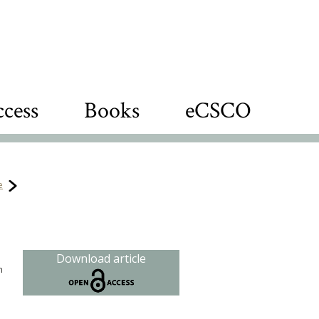
cess
Books
eCSCO
e
Download article
n