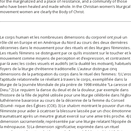
for the marginalized and a place of resistance, and a community of those
who have been healed and made whole. In the Christian women’s liturgical
movement women are clearly the Body of Christ.
Le corps humain et les nombreuses dimensions du corporel ont joué un
rôle-clé en Europe et en Amérique du Nord au cours des deux dernières
décennies dans le mouvement pour des rituels et des liturgies féministes.
Les rituels féminins se distinguent par ce qu’ils insistent sur le toucher et l
mouvement comme moyens de perception et d’expression, et contrastent
par-là avec les codes visuels et auditifs (et la dualité les motivant), habituel
foyers de la liturgie chrétienne traditionelle. L’auteur distingue cinq
dimensions de la participation du corps dans le rituel des femmes: 1) L’
ero
l’aptitude relationnelle se révélant à travers le corps, exemplifiée dans la
liturgie de la Journée Mondiale de pla prière de 1998 intitulée “La caresse 
Dieu.” 2) Le
requiem
: la danse du deuil et de la douleur, par exemple dans
l’histoire de la fille de Jephté utilisée pour une liturgie célébrée dans l’églis
luthérienne bavaroise au cours de la décennie de la femme du Conseil
Œcumé- nique des Églises (COE). 3) Le
shalom
: montrant le pouvoir d’un ritu
féministe pour aider à cicatriser la blessure laissée par un choc émotionne
traumatisant après un meurtre gratuit exercé sur une amie très proche. 4) 
dimension
sacramentelle
, représentée par une liturgie relatant l’épopée d
la ménopause. 5) La dimension
significative
, exprimée dans un rituel