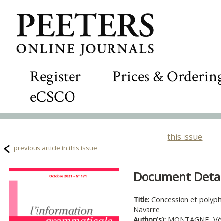
Register
Prices & Orderin
eCSCO
this issue
previous article in this issue
Document Detail
Title:
Concession et polyph
Navarre
Author(s):
MONTAGNE, Vé