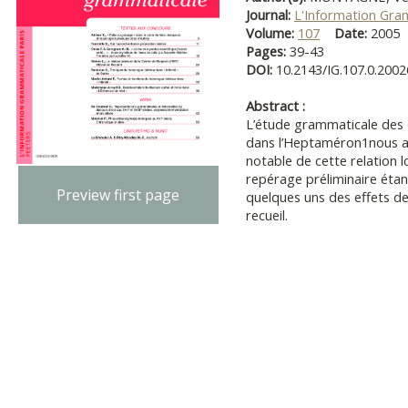
Journal:
L'Information Gra
Volume:
107
Date:
200
Pages:
39-43
DOI:
10.2143/IG.107.0.200
Abstract :
L’étude grammaticale des d
dans l’Heptaméron1nous av
notable de cette relation l
repérage préliminaire étant 
Preview first page
quelques uns des effets de
recueil.