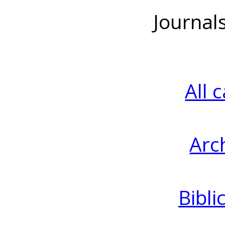
Journal
All 
Arc
Bibli