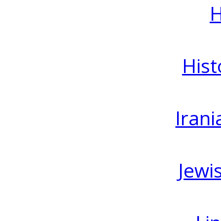
H
Hist
Irani
Jewi