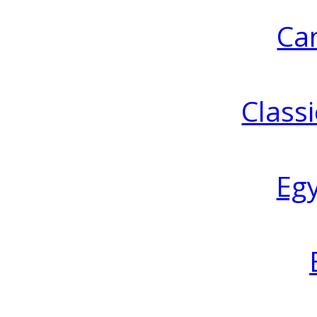
Ca
Classi
Eg