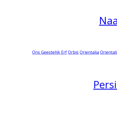
Na
Ons Geestelijk Erf
Orbis
Orientalia
Oriental
Pers