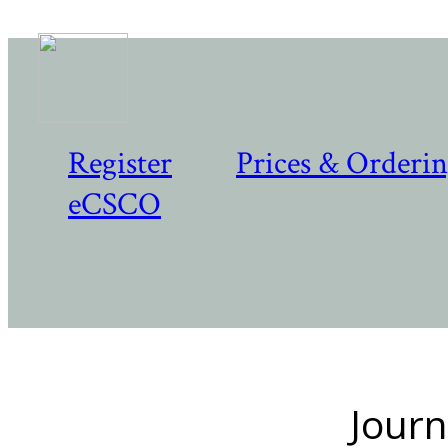
Register
Prices & Orderi
eCSCO
Journ