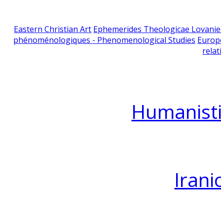
Eastern Christian Art
Ephemerides Theologicae Lovani
phénoménologiques - Phenomenological Studies
Europ
relat
Humanisti
Irani