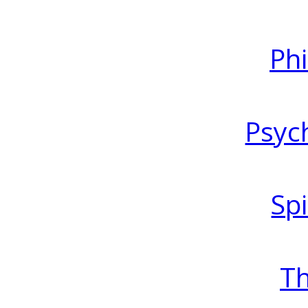
Ph
Psyc
Spi
T