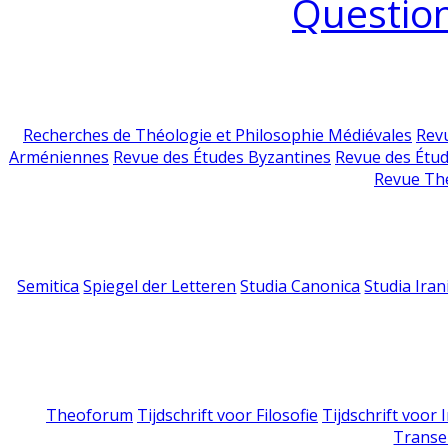
Question
Recherches de Théologie et Philosophie Médiévales
Revu
Arméniennes
Revue des Études Byzantines
Revue des Étu
Revue Th
Semitica
Spiegel der Letteren
Studia Canonica
Studia Iran
Theoforum
Tijdschrift voor Filosofie
Tijdschrift voor
Transe