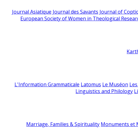
Journal Asiatique
Journal des Savants
Journal of Copti
European Society of Women in Theological Resear
Kart
L'Information Grammaticale
Latomus
Le Muséon
Les
Linguistics and Philology
L
Marriage, Families & Spirituality
Monuments et M