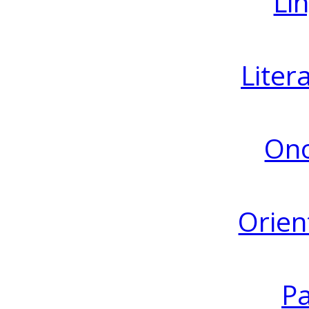
Lin
Liter
Ono
Orien
Pa