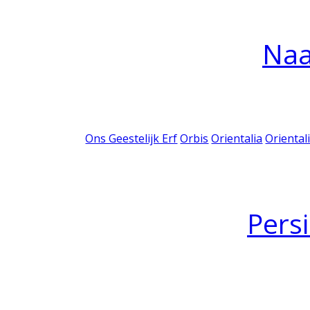
Na
Ons Geestelijk Erf
Orbis
Orientalia
Oriental
Pers