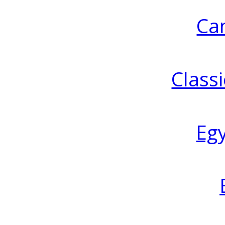
Ca
Classi
Eg