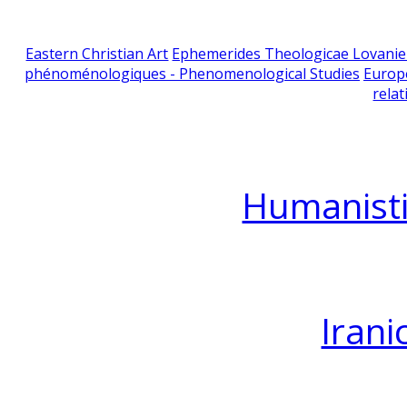
Eastern Christian Art
Ephemerides Theologicae Lovani
phénoménologiques - Phenomenological Studies
Europ
relat
Humanisti
Irani