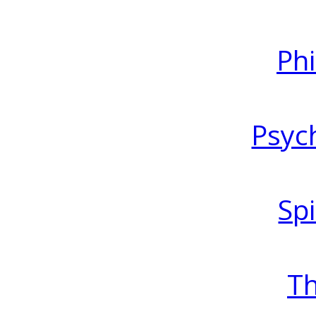
Ph
Psyc
Spi
T