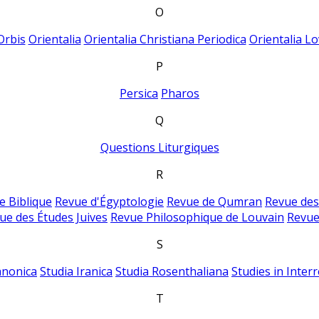
O
Orbis
Orientalia
Orientalia Christiana Periodica
Orientalia Lo
P
Persica
Pharos
Q
Questions Liturgiques
R
e Biblique
Revue d'Égyptologie
Revue de Qumran
Revue des
ue des Études Juives
Revue Philosophique de Louvain
Revue
S
anonica
Studia Iranica
Studia Rosenthaliana
Studies in Inter
T