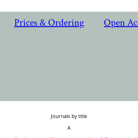
Prices & Ordering
Open Ac
Journals by title
A