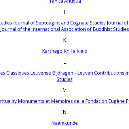
Iranica Antiqua
J
tudies
Journal of Septuagint and Cognate Studies
Journal o
Journal of the International Association of Buddhist Studies
K
Karthago
Khil'a
Kleio
L
es Classiques
Leuvense Bijdragen - Leuven Contributions in
Studies
M
ituality
Monuments et Mémoires de la Fondation Eugène P
N
Naamkunde