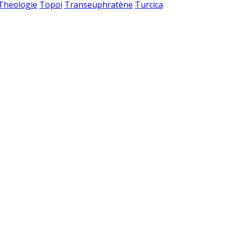
 Theologie
Topoi
Transeuphratène
Turcica