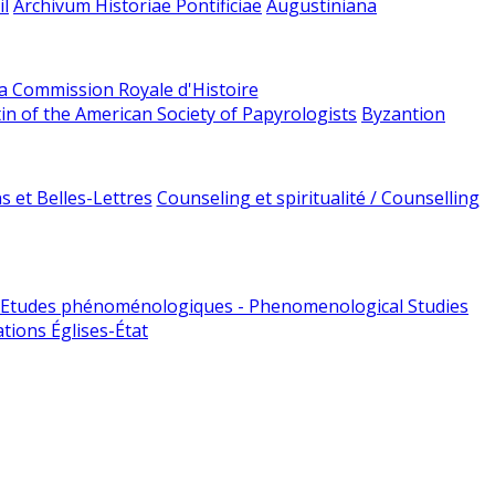
l
Archivum Historiae Pontificiae
Augustiniana
la Commission Royale d'Histoire
tin of the American Society of Papyrologists
Byzantion
 et Belles-Lettres
Counseling et spiritualité / Counselling
Etudes phénoménologiques - Phenomenological Studies
tions Églises-État