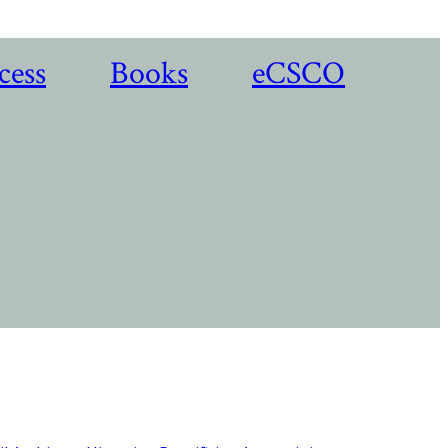
cess
Books
eCSCO