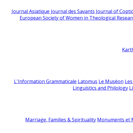
Journal Asiatique
Journal des Savants
Journal of Copti
European Society of Women in Theological Resear
Kart
L'Information Grammaticale
Latomus
Le Muséon
Les
Linguistics and Philology
L
Marriage, Families & Spirituality
Monuments et M