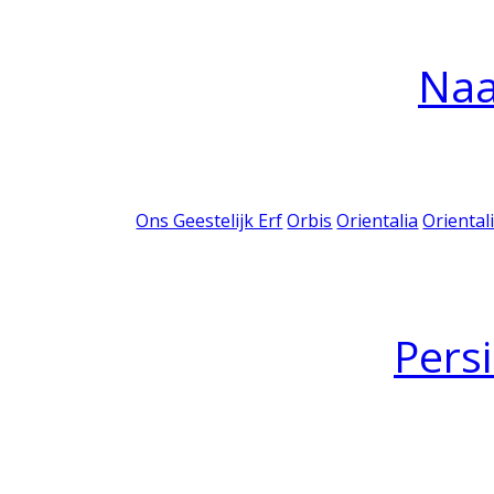
Na
Ons Geestelijk Erf
Orbis
Orientalia
Oriental
Pers