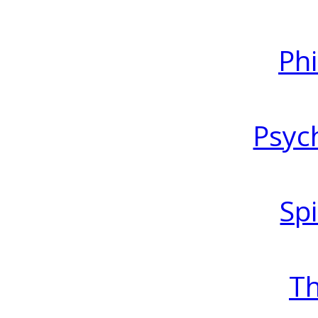
Ph
Psyc
Spi
T