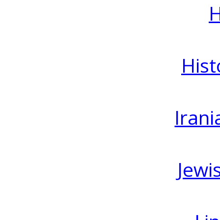
H
Hist
Irani
Jewi