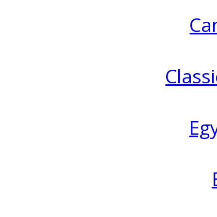
Ca
Classi
Eg