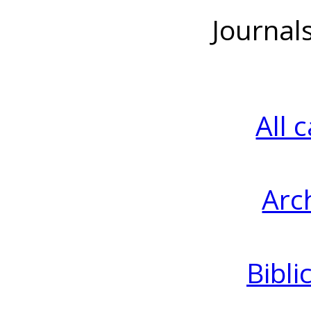
Journal
All 
Arc
Bibli