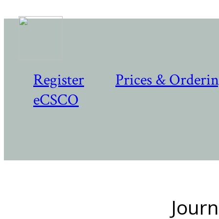
Register
Prices & Orderi
eCSCO
Journ