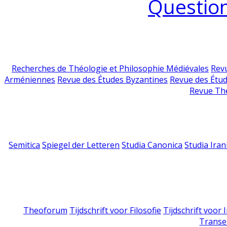
Question
Recherches de Théologie et Philosophie Médiévales
Revu
Arméniennes
Revue des Études Byzantines
Revue des Étu
Revue Th
Semitica
Spiegel der Letteren
Studia Canonica
Studia Iran
Theoforum
Tijdschrift voor Filosofie
Tijdschrift voor
Transe