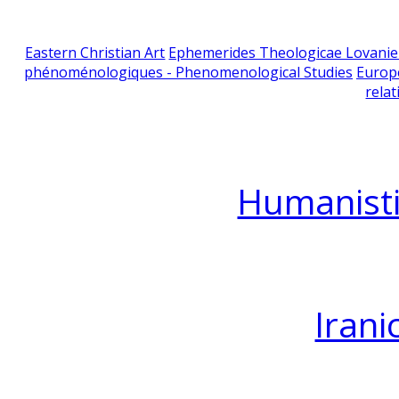
Eastern Christian Art
Ephemerides Theologicae Lovani
phénoménologiques - Phenomenological Studies
Europ
relat
Humanisti
Irani