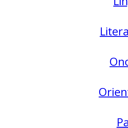
Lin
Liter
Ono
Orien
Pa