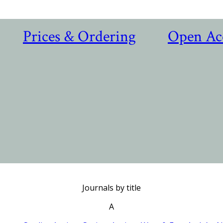
Prices & Ordering
Open Ac
Journals by title
A