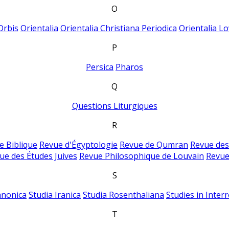
O
Orbis
Orientalia
Orientalia Christiana Periodica
Orientalia Lo
P
Persica
Pharos
Q
Questions Liturgiques
R
e Biblique
Revue d'Égyptologie
Revue de Qumran
Revue des
ue des Études Juives
Revue Philosophique de Louvain
Revue
S
anonica
Studia Iranica
Studia Rosenthaliana
Studies in Inter
T