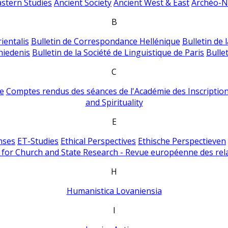
astern Studies
Ancient Society
Ancient West & East
Archéo-Ni
B
ientalis
Bulletin de Correspondance Hellénique
Bulletin de 
hiedenis
Bulletin de la Société de Linguistique de Paris
Bulle
C
e
Comptes rendus des séances de l'Académie des Inscriptions
and Spirituality
E
nses
ET-Studies
Ethical Perspectives
Ethische Perspectieven
for Church and State Research - Revue européenne des rela
H
Humanistica Lovaniensia
I