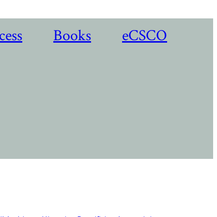
cess
Books
eCSCO