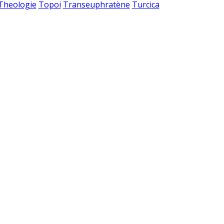
 Theologie
Topoi
Transeuphratène
Turcica