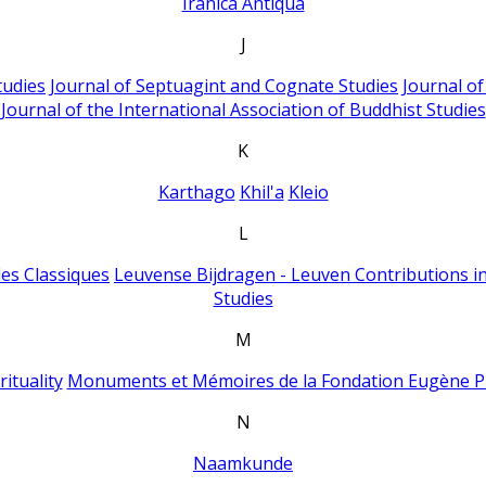
Iranica Antiqua
J
tudies
Journal of Septuagint and Cognate Studies
Journal o
Journal of the International Association of Buddhist Studies
K
Karthago
Khil'a
Kleio
L
es Classiques
Leuvense Bijdragen - Leuven Contributions in
Studies
M
ituality
Monuments et Mémoires de la Fondation Eugène P
N
Naamkunde