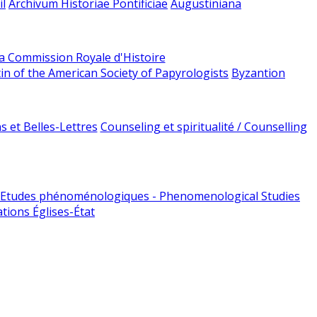
l
Archivum Historiae Pontificiae
Augustiniana
la Commission Royale d'Histoire
tin of the American Society of Papyrologists
Byzantion
 et Belles-Lettres
Counseling et spiritualité / Counselling
Etudes phénoménologiques - Phenomenological Studies
tions Églises-État